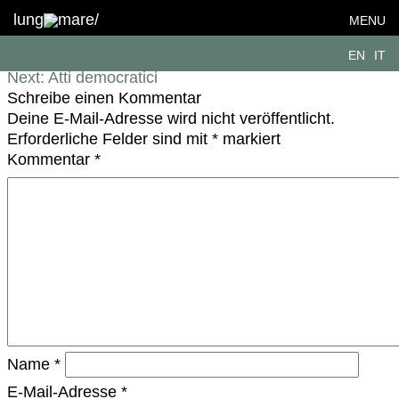
Storie di cose / Biografie di oggetti
lung
mare/
MENU
Beitragsnavigation
EN
IT
Previous:
Atelier Europa
Next:
Atti democratici
Schreibe einen Kommentar
Deine E-Mail-Adresse wird nicht veröffentlicht.
Erforderliche Felder sind mit
*
markiert
Kommentar
*
Name
*
E-Mail-Adresse
*