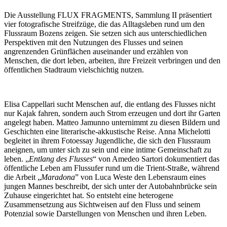
Die Ausstellung FLUX FRAGMENTS, Sammlung II präsentiert
vier fotografische Streifzüge, die das Alltagsleben rund um den
Flussraum Bozens zeigen. Sie setzen sich aus unterschiedlichen
Perspektiven mit den Nutzungen des Flusses und seinen
angrenzenden Grünflächen auseinander und erzählen von
Menschen, die dort leben, arbeiten, ihre Freizeit verbringen und den
öffentlichen Stadtraum vielschichtig nutzen.
Elisa Cappellari sucht Menschen auf, die entlang des Flusses nicht
nur Kajak fahren, sondern auch Strom erzeugen und dort ihr Garten
angelegt haben. Matteo Jamunno unternimmt zu diesen Bildern und
Geschichten eine literarische-akkustische Reise. Anna Michelotti
begleitet in ihrem Fotoessay Jugendliche, die sich den Flussraum
aneignen, um unter sich zu sein und eine intime Gemeinschaft zu
leben. „
Entlang des Flusses
“ von Amedeo Sartori dokumentiert das
öffentliche Leben am Flussufer rund um die Trient-Straße, während
die Arbeit „
Maradona
” von Luca Weste den Lebensraum eines
jungen Mannes beschreibt, der sich unter der Autobahnbrücke sein
Zuhause eingerichtet hat. So entsteht eine heterogene
Zusammensetzung aus Sichtweisen auf den Fluss und seinem
Potenzial sowie Darstellungen von Menschen und ihren Leben.