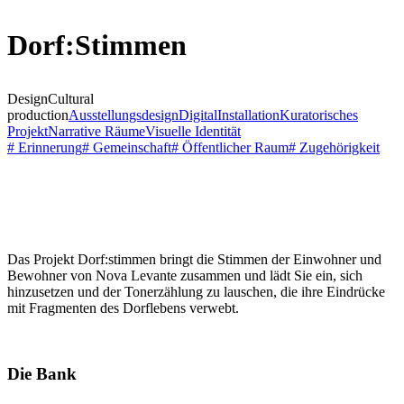
Dorf:Stimmen
Design
Cultural
production
Ausstellungsdesign
Digital
Installation
Kuratorisches
Projekt
Narrative Räume
Visuelle Identität
# Erinnerung
# Gemeinschaft
# Öffentlicher Raum
# Zugehörigkeit
Das Projekt Dorf:stimmen bringt die Stimmen der Einwohner und
Bewohner von Nova Levante zusammen und lädt Sie ein, sich
hinzusetzen und der Tonerzählung zu lauschen, die ihre Eindrücke
mit Fragmenten des Dorflebens verwebt.
Die Bank