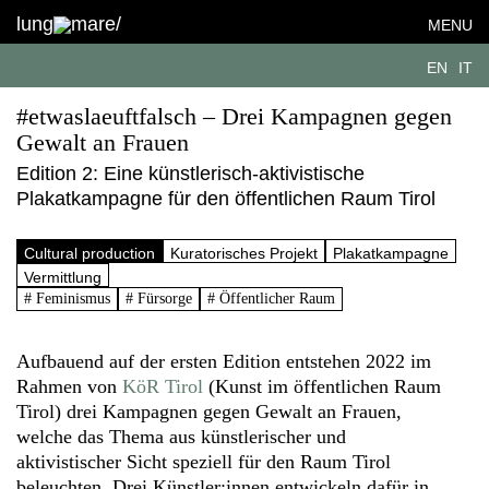
lung
mare/
MENU
EN
IT
#etwaslaeuftfalsch – Drei Kampagnen gegen
Gewalt an Frauen
Edition 2: Eine künstlerisch-aktivistische
Plakatkampagne für den öffentlichen Raum Tirol
Cultural production
Kuratorisches Projekt
Plakatkampagne
Vermittlung
# Feminismus
# Fürsorge
# Öffentlicher Raum
Aufbauend auf der ersten Edition entstehen 2022 im
Rahmen von
KöR Tirol
(Kunst im öffentlichen Raum
Tirol) drei Kampagnen gegen Gewalt an Frauen,
welche das Thema aus künstlerischer und
aktivistischer Sicht speziell für den Raum Tirol
beleuchten. Drei Künstler:innen entwickeln dafür in