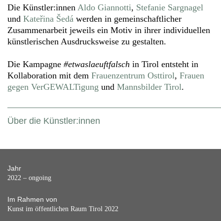
Die Künstler:innen
Aldo Giannotti
,
Stefanie Sargnagel
und
Kateřina Šedá
werden in gemeinschaftlicher
Zusammenarbeit jeweils ein Motiv in ihrer individuellen
künstlerischen Ausdrucksweise zu gestalten.
Die Kampagne
#etwaslaeuftfalsch
in Tirol entsteht in
Kollaboration mit dem
Frauenzentrum Osttirol
,
Frauen
gegen VerGEWALTigung
und
Mannsbilder Tirol
.
Über die Künstler:innen
Jahr
2022 – ongoing
Im Rahmen von
Kunst im öffentlichen Raum Tirol 2022