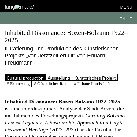
lung
mare/
MENU
EN
IT
Inhabited Dissonance: Bozen-Bolzano 1922–
2025
Kuratierung und Produktion des künstlerischen
Projekts „von Jetztzeit erfüllt“ von Eduard
Freudmann
Cultural production
Ausstellung
Kuratorisches Projekt
# Erinnerung
# Öffentlicher Raum
# Urbane Landschaft
Inhabited Dissonance: Bozen-Bolzano 1922–2025
ist eine interdisziplinäre Analyse der Stadt Bozen, die
im Rahmen des Forschungsprojekts
Curating Bolzano
Fascist Legacies. A Sustainable Approach to a City’s
Dissonant Heritage (2022–2025)
an der Fakultät für
Design und Künste der Freien Universität Bozen