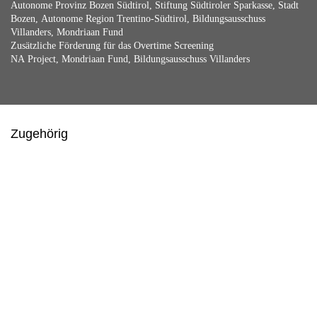
Autonome Provinz Bozen Südtirol, Stiftung Südtiroler Sparkasse, Stadt
Bozen, Autonome Region Trentino-Südtirol, Bildungsausschuss
Villanders, Mondriaan Fund
Zusätzliche Förderung für das Overtime Screening
NA Project, Mondriaan Fund, Bildungsausschuss Villanders
Zugehörig