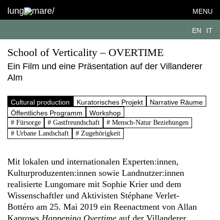
lung
mare/
MENU
EN
IT
School of Verticality – OVERTIME
Ein Film und eine Präsentation auf der Villanderer
Alm
Cultural production
Kuratorisches Projekt
Narrative Räume
Öffentliches Programm
Workshop
# Fürsorge
# Gastfreundschaft
# Mensch-Natur Beziehungen
# Urbane Landschaft
# Zugehörigkeit
Mit lokalen und internationalen Experten:innen,
Kulturproduzenten:innen sowie Landnutzer:innen
realisierte Lungomare mit Sophie Krier und dem
Wissenschaftler und Aktivisten Stéphane Verlet-
Bottéro am 25. Mai 2019 ein Reenactment von Allan
Kaprows
Happening Overtime
auf der Villanderer