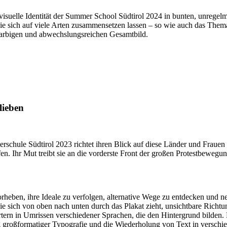
 visuelle Identität der Summer School Südtirol 2024 in bunten, unregel
 sich auf viele Arten zusammensetzen lassen – so wie auch das Thema G
farbigen und abwechslungsreichen Gesamtbild.
lieben
rschule Südtirol 2023 richtet ihren Blick auf diese Länder und Frauen 
. Ihr Mut treibt sie an die vorderste Front der großen Protestbewegu
vorheben, ihre Ideale zu verfolgen, alternative Wege zu entdecken und
e sich von oben nach unten durch das Plakat zieht, unsichtbare Richt
Wörtern in Umrissen verschiedener Sprachen, die den Hintergrund bilden.
großformatiger Typografie und die Wiederholung von Text in verschied