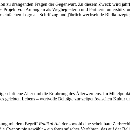
ion zu drängenden Fragen der Gegenwart. Zu diesem Zweck wird jährlich
s Projekt von Anfang an als Wegbegleiterin und Partnerin unterstützt
em einfachen Logo als Schriftzug und jährlich wechselnde Bildkonzepte,
schrittene Alter und die Erfahrung des Älterwerdens. Im Mittelpunkt s
nes gelebten Lebens – wertvolle Beiträge zur zeitgenössischen Kultur un
tzung mit dem Begriff
Radikal Alt
, der sowohl eine scheinbare Zerbrechli
ie Cyanotypie gewählt – ein fotografisches Verfahren, das auf der Belic