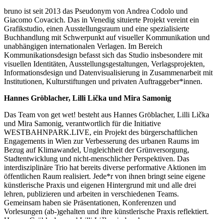
bruno
ist seit 2013 das Pseudonym von Andrea Codolo und
Giacomo Covacich. Das in Venedig situierte Projekt vereint ein
Grafikstudio, einen Ausstellungsraum und eine spezialisierte
Buchhandlung mit Schwerpunkt auf visueller Kommunikation und
unabhängigen internationalen Verlagen. Im Bereich
Kommunikationsdesign befasst sich das Studio insbesondere mit
visuellen Identitäten, Ausstellungsgestaltungen, Verlagsprojekten,
Informationsdesign und Datenvisualisierung in Zusammenarbeit mit
Institutionen, Kulturstiftungen und privaten Auftraggeber*innen.
Hannes Gröblacher, Lilli Lička und Mira Samonig
Das Team von get wet! besteht aus Hannes Gröblacher, Lilli Lička
und Mira Samonig, verantwortlich für die Initiative
WESTBAHNPARK.LIVE, ein Projekt des bürgerschaftlichen
Engagements in Wien zur Verbesserung des urbanen Raums im
Bezug auf Klimawandel, Ungleichheit der Grünversorgung,
Stadtentwicklung und nicht-menschlicher Perspektiven. Das
interdisziplinäre Trio hat bereits diverse performative Aktionen im
öffentlichen Raum realisiert. Jede*r von ihnen bringt seine eigene
künstlerische Praxis und eigenen Hintergrund mit und alle drei
lehren, publizieren und arbeiten in verschiedenen Teams.
Gemeinsam haben sie Präsentationen, Konferenzen und
Vorlesungen (ab-)gehalten und ihre künstlerische Praxis reflektiert.