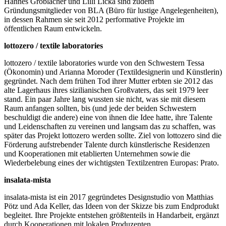
Hannes Gröblacher und Lilli Lička sind zudem
Gründungsmitglieder von BLA (Büro für lustige Angelegenheiten),
in dessen Rahmen sie seit 2012 performative Projekte im
öffentlichen Raum entwickeln.
lottozero / textile laboratories
lottozero / textile laboratories wurde von den Schwestern Tessa
(Ökonomin) und Arianna Moroder (Textildesignerin und Künstlerin)
gegründet. Nach dem frühen Tod ihrer Mutter erbten sie 2012 das
alte Lagerhaus ihres sizilianischen Großvaters, das seit 1979 leer
stand. Ein paar Jahre lang wussten sie nicht, was sie mit diesem
Raum anfangen sollten, bis (und jede der beiden Schwestern
beschuldigt die andere) eine von ihnen die Idee hatte, ihre Talente
und Leidenschaften zu vereinen und langsam das zu schaffen, was
später das Projekt lottozero werden sollte. Ziel von lottozero sind die
Förderung aufstrebender Talente durch künstlerische Residenzen
und Kooperationen mit etablierten Unternehmen sowie die
Wiederbelebung eines der wichtigsten Textilzentren Europas: Prato.
insalata-mista
insalata-mista
ist ein 2017 gegründetes Designstudio von Matthias
Pötz und Ada Keller, das Ideen von der Skizze bis zum Endprodukt
begleitet. Ihre Projekte entstehen größtenteils in Handarbeit, ergänzt
durch Kooperationen mit lokalen Produzenten.