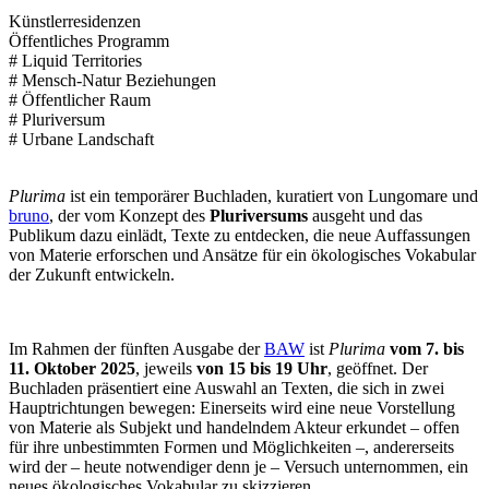
Künstlerresidenzen
Öffentliches Programm
# Liquid Territories
# Mensch-Natur Beziehungen
# Öffentlicher Raum
# Pluriversum
# Urbane Landschaft
Plurima
ist ein temporärer Buchladen, kuratiert von Lungomare und
bruno
, der vom Konzept des
Pluriversums
ausgeht und das
Publikum dazu einlädt, Texte zu entdecken, die neue Auffassungen
von Materie erforschen und Ansätze für ein ökologisches Vokabular
der Zukunft entwickeln.
Im Rahmen der fünften Ausgabe der
BAW
ist
Plurima
vom 7. bis
11. Oktober 2025
, jeweils
von 15 bis 19 Uhr
, geöffnet. Der
Buchladen präsentiert eine Auswahl an Texten, die sich in zwei
Hauptrichtungen bewegen: Einerseits wird eine neue Vorstellung
von Materie als Subjekt und handelndem Akteur erkundet – offen
für ihre unbestimmten Formen und Möglichkeiten –, andererseits
wird der – heute notwendiger denn je – Versuch unternommen, ein
neues ökologisches Vokabular zu skizzieren.