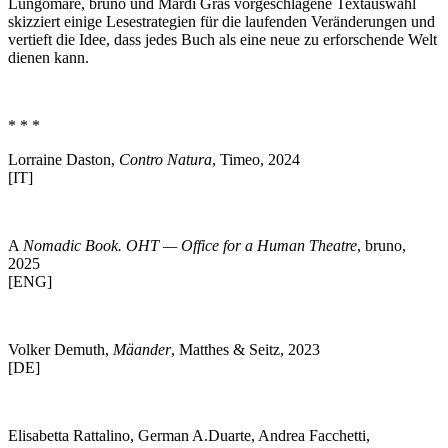
Lungomare, bruno und Mardi Gras vorgeschlagene Textauswahl
skizziert einige Lesestrategien für die laufenden Veränderungen und
vertieft die Idee, dass jedes Buch als eine neue zu erforschende Welt
dienen kann.
* * *
Lorraine Daston,
Contro Natura
, Timeo, 2024
[IT]
A
Nomadic Book. OHT — Office for a Human Theatre
, bruno,
2025
[ENG]
Volker Demuth,
Mäander
, Matthes & Seitz, 2023
[DE]
Elisabetta Rattalino, German A.Duarte, Andrea Facchetti,