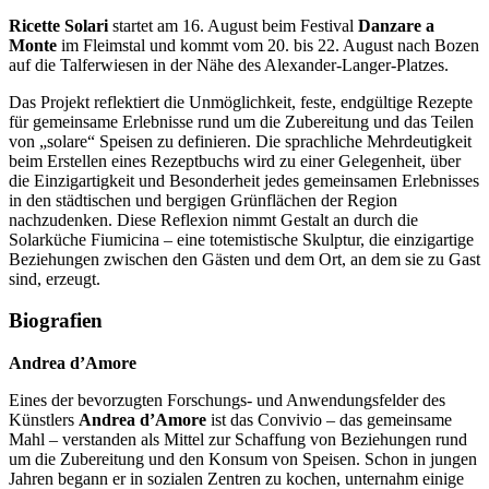
Ricette Solari
startet am 16. August beim Festival
Danzare a
Monte
im Fleimstal und kommt vom 20. bis 22. August nach Bozen
auf die Talferwiesen in der Nähe des Alexander-Langer-Platzes.
Das Projekt reflektiert die Unmöglichkeit, feste, endgültige Rezepte
für gemeinsame Erlebnisse rund um die Zubereitung und das Teilen
von „solare“ Speisen zu definieren. Die sprachliche Mehrdeutigkeit
beim Erstellen eines Rezeptbuchs wird zu einer Gelegenheit, über
die Einzigartigkeit und Besonderheit jedes gemeinsamen Erlebnisses
in den städtischen und bergigen Grünflächen der Region
nachzudenken. Diese Reflexion nimmt Gestalt an durch die
Solarküche Fiumicina – eine totemistische Skulptur, die einzigartige
Beziehungen zwischen den Gästen und dem Ort, an dem sie zu Gast
sind, erzeugt.
Biografien
Andrea d’Amore
Eines der bevorzugten Forschungs- und Anwendungsfelder des
Künstlers
Andrea d’Amore
ist das
Convivio
– das gemeinsame
Mahl – verstanden als Mittel zur Schaffung von Beziehungen rund
um die Zubereitung und den Konsum von Speisen. Schon in jungen
Jahren begann er in sozialen Zentren zu kochen, unternahm einige