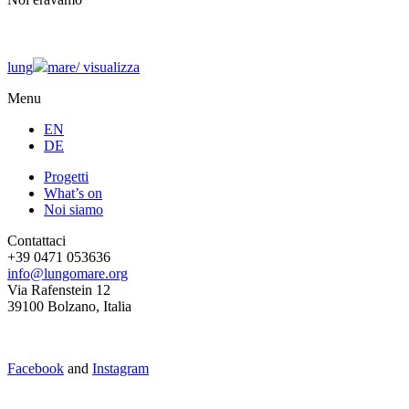
lung
mare/
visualizza
Menu
EN
DE
Progetti
What’s on
Noi siamo
Contattaci
+39 0471 053636
info@lungomare.org
Via Rafenstein 12
39100 Bolzano, Italia
Facebook
and
Instagram