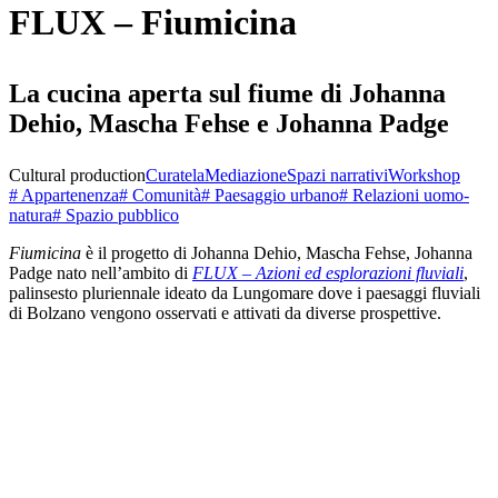
FLUX – Fiumicina
La cucina aperta sul fiume di Johanna
Dehio, Mascha Fehse e Johanna Padge
Cultural production
Curatela
Mediazione
Spazi narrativi
Workshop
# Appartenenza
# Comunità
# Paesaggio urbano
# Relazioni uomo-
natura
# Spazio pubblico
Fiumicina
è il progetto di Johanna Dehio, Mascha Fehse, Johanna
Padge nato nell’ambito di
FLUX – Azioni ed esplorazioni fluviali
,
palinsesto pluriennale ideato da Lungomare dove i paesaggi fluviali
di Bolzano vengono osservati e attivati da diverse prospettive.