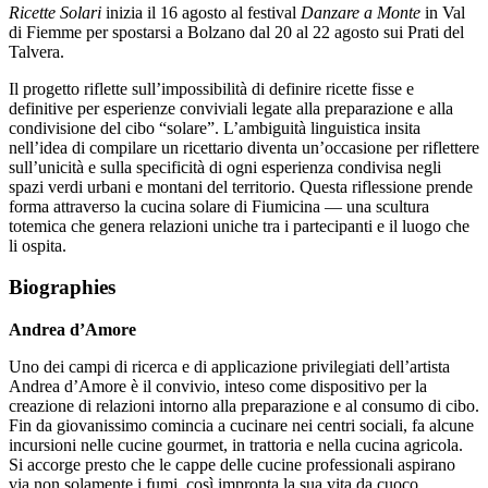
Ricette Solari
inizia il 16 agosto al festival
Danzare a Monte
in Val
di Fiemme per spostarsi a Bolzano dal 20 al 22 agosto sui Prati del
Talvera.
Il progetto riflette sull’impossibilità di definire ricette fisse e
definitive per esperienze conviviali legate alla preparazione e alla
condivisione del cibo “solare”. L’ambiguità linguistica insita
nell’idea di compilare un ricettario diventa un’occasione per riflettere
sull’unicità e sulla specificità di ogni esperienza condivisa negli
spazi verdi urbani e montani del territorio. Questa riflessione prende
forma attraverso la cucina solare di Fiumicina — una scultura
totemica che genera relazioni uniche tra i partecipanti e il luogo che
li ospita.
Biographies
Andrea d’Amore
Uno dei campi di ricerca e di applicazione privilegiati dell’artista
Andrea d’Amore è il convivio, inteso come dispositivo per la
creazione di relazioni intorno alla preparazione e al consumo di cibo.
Fin da giovanissimo comincia a cucinare nei centri sociali, fa alcune
incursioni nelle cucine gourmet, in trattoria e nella cucina agricola.
Si accorge presto che le cappe delle cucine professionali aspirano
via non solamente i fumi, così impronta la sua vita da cuoco