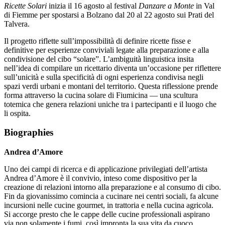
Ricette Solari
inizia il 16 agosto al festival
Danzare a Monte
in Val
di Fiemme per spostarsi a Bolzano dal 20 al 22 agosto sui Prati del
Talvera.
Il progetto riflette sull’impossibilità di definire ricette fisse e
definitive per esperienze conviviali legate alla preparazione e alla
condivisione del cibo “solare”. L’ambiguità linguistica insita
nell’idea di compilare un ricettario diventa un’occasione per riflettere
sull’unicità e sulla specificità di ogni esperienza condivisa negli
spazi verdi urbani e montani del territorio. Questa riflessione prende
forma attraverso la cucina solare di Fiumicina — una scultura
totemica che genera relazioni uniche tra i partecipanti e il luogo che
li ospita.
Biographies
Andrea d’Amore
Uno dei campi di ricerca e di applicazione privilegiati dell’artista
Andrea d’Amore è il convivio, inteso come dispositivo per la
creazione di relazioni intorno alla preparazione e al consumo di cibo.
Fin da giovanissimo comincia a cucinare nei centri sociali, fa alcune
incursioni nelle cucine gourmet, in trattoria e nella cucina agricola.
Si accorge presto che le cappe delle cucine professionali aspirano
via non solamente i fumi, così impronta la sua vita da cuoco