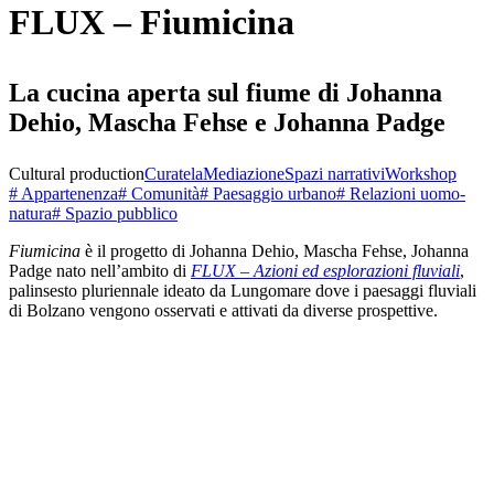
FLUX – Fiumicina
La cucina aperta sul fiume di Johanna
Dehio, Mascha Fehse e Johanna Padge
Cultural production
Curatela
Mediazione
Spazi narrativi
Workshop
# Appartenenza
# Comunità
# Paesaggio urbano
# Relazioni uomo-
natura
# Spazio pubblico
Fiumicina
è il progetto di Johanna Dehio, Mascha Fehse, Johanna
Padge nato nell’ambito di
FLUX – Azioni ed esplorazioni fluviali
,
palinsesto pluriennale ideato da Lungomare dove i paesaggi fluviali
di Bolzano vengono osservati e attivati da diverse prospettive.