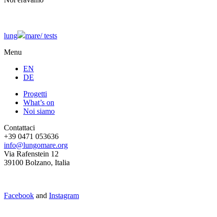
lung
mare/
tests
Menu
EN
DE
Progetti
What’s on
Noi siamo
Contattaci
+39 0471 053636
info@lungomare.org
Via Rafenstein 12
39100 Bolzano, Italia
Facebook
and
Instagram