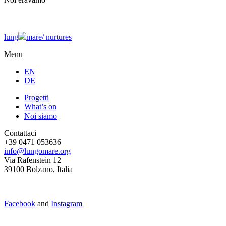
lung
mare/
nurtures
Menu
EN
DE
Progetti
What’s on
Noi siamo
Contattaci
+39 0471 053636
info@lungomare.org
Via Rafenstein 12
39100 Bolzano, Italia
Facebook
and
Instagram