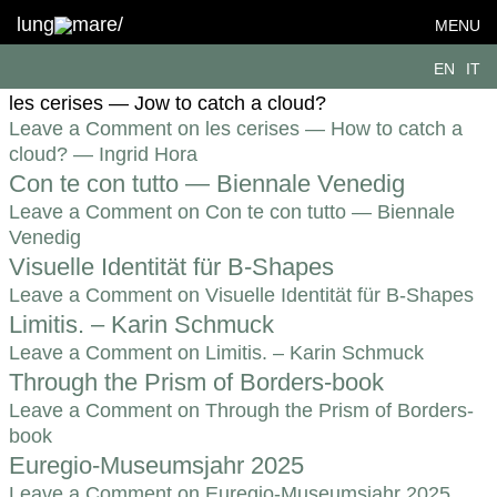
Format:
Editorial
lung
mare/
MENU
les cerises — How to catch a cloud? —
EN
IT
Ingrid Hora
les cerises — Jow to catch a cloud?
Leave a Comment
on les cerises — How to catch a
cloud? — Ingrid Hora
Con te con tutto — Biennale Venedig
Leave a Comment
on Con te con tutto — Biennale
Venedig
Visuelle Identität für B-Shapes
Leave a Comment
on Visuelle Identität für B-Shapes
Limitis. – Karin Schmuck
Leave a Comment
on Limitis. – Karin Schmuck
Through the Prism of Borders-book
Leave a Comment
on Through the Prism of Borders-
book
Euregio-Museumsjahr 2025
Leave a Comment
on Euregio-Museumsjahr 2025