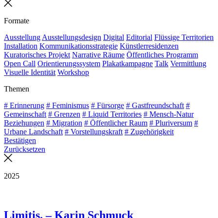
Formate
Ausstellung
Ausstellungsdesign
Digital
Editorial
Flüssige Territorien
Installation
Kommunikationsstrategie
Künstlerresidenzen
Kuratorisches Projekt
Narrative Räume
Öffentliches Programm
Open Call
Orientierungssystem
Plakatkampagne
Talk
Vermittlung
Visuelle Identität
Workshop
Themen
# Erinnerung
# Feminismus
# Fürsorge
# Gastfreundschaft
#
Gemeinschaft
# Grenzen
# Liquid Territories
# Mensch-Natur
Beziehungen
# Migration
# Öffentlicher Raum
# Pluriversum
#
Urbane Landschaft
# Vorstellungskraft
# Zugehörigkeit
Bestätigen
Zurücksetzen
2025
Limitis. – Karin Schmuck