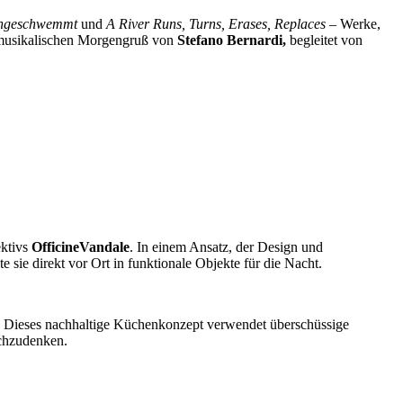
ngeschwemmt
und
A River Runs, Turns, Erases, Replaces
– Werke,
m musikalischen Morgengruß von
Stefano Bernardi,
begleitet von
ektivs
OfficineVandale
. In einem Ansatz, der Design und
ie direkt vor Ort in funktionale Objekte für die Nacht.
. Dieses nachhaltige Küchenkonzept verwendet überschüssige
achzudenken.