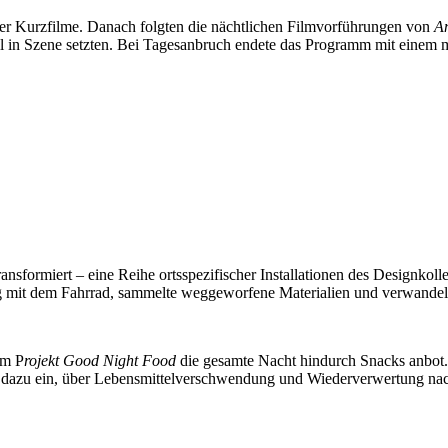
aler Kurzfilme. Danach folgten die nächtlichen Filmvorführungen von
A
voll in Szene setzten. Bei Tagesanbruch endete das Programm mit eine
ransformiert – eine Reihe ortsspezifischer Installationen des Designkoll
 mit dem Fahrrad, sammelte weggeworfene Materialien und verwandelte s
em P
rojekt Good Night Food
die gesamte Nacht hindurch Snacks anbot
dt dazu ein, über Lebensmittelverschwendung und Wiederverwertung n