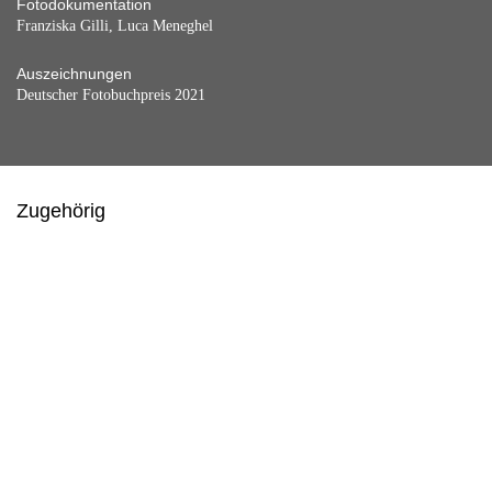
Fotodokumentation
Franziska Gilli, Luca Meneghel
Auszeichnungen
Deutscher Fotobuchpreis 2021
Zugehörig