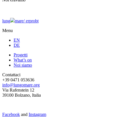
lung
mare/
erprobt
Menu
EN
DE
Progetti
What’s on
Noi siamo
Contattaci
+39 0471 053636
info@lungomare.org
Via Rafenstein 12
39100 Bolzano, Italia
Facebook
and
Instagram