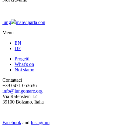
lung
mare/
parla con
Menu
EN
DE
Progetti
What’s on
Noi siamo
Contattaci
+39 0471 053636
info@lungomare.org
Via Rafenstein 12
39100 Bolzano, Italia
Facebook
and
Instagram