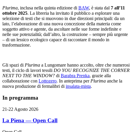
Plurima
, inclusa nella quinta edizione di
BAW
, è stata dal
7 all’11
ottobre 2025
. La libreria ha invitato il pubblico a esplorare una
selezione di testi che si muovono in due direzioni principali: da un
lato, l’elaborazione di una nuova concezione della materia come
soggetto attivo e agente, da ascoltare nelle sue forme indefinite e
nelle sue potenzialità; dall’altro, la costruzione – sempre più urgente
– di un lessico ecologico capace di raccontare il mondo in
trasformazione.
Gli spazi di
Plurima
a Lungomare hanno accolto, oltre che numerosi
testi, il ciclo di lavori tessili
DO YOU RECOGNIZE THE CORNER
NEXT TO THE WINDOW?
di
Barabra Prenka
, grazie alla
collaborazione con
Lottozero
. In anteprima per
Plurima
anche la
nuova produzione di fermalibri di
insalata-mista
.
In programma
21-22 Agosto 2026
La Piena — Open Call
Open Call