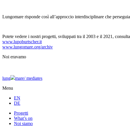
Lungomare risponde così all’approccio interdisciplinare che persegui
Potete vedere i nostri progetti, sviluppati tra il 2003 e il 2021, consulta
www.lupoburtscher.it
www.lungomare.org/archiv
Noi
eravamo
lung
mare/
mediates
Menu
EN
DE
Progetti
What’s on
Noi siamo