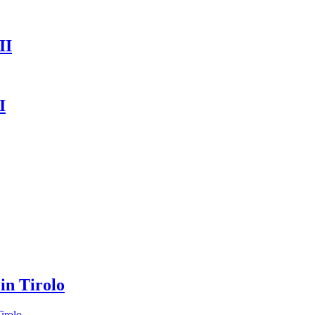
II
I
in Tirolo
irolo