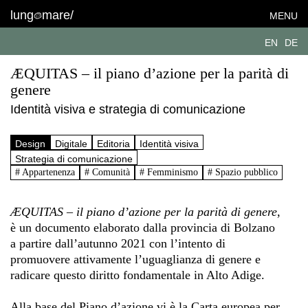
lung
mare/
MENU
EN
DE
ÆQUITAS – il piano d’azione per la parità di
genere
Identità visiva e strategia di comunicazione
Design
Digitale
Editoria
Identità visiva
Strategia di comunicazione
# Appartenenza
# Comunità
# Femminismo
# Spazio pubblico
ÆQUITAS – il piano d’azione per la parità di genere
,
è un documento elaborato dalla provincia di Bolzano
a partire dall’autunno 2021 con l’intento di
promuovere attivamente l’uguaglianza di genere e
radicare questo diritto fondamentale in Alto Adige.
Alla base del Piano d’azione vi è la Carta europea per