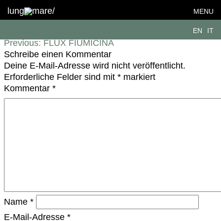
LM-Coop_FLUX_Workshops9_NEU
lung
mare/
MENU
Beitragsnavigation
EN
IT
Previous:
FLUX FIUMICINA
Schreibe einen Kommentar
Deine E-Mail-Adresse wird nicht veröffentlicht.
Erforderliche Felder sind mit
*
markiert
Kommentar
*
Name
*
E-Mail-Adresse
*