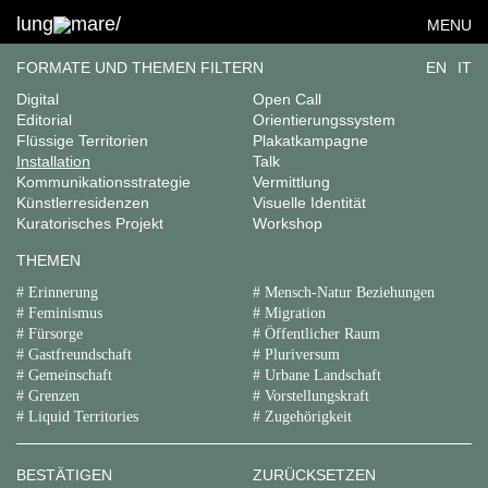
lung
mare/
MENU
FORMATE
Ausstellung
Narrative Räume
FORMATE UND THEMEN FILTERN
EN
IT
Ausstellungsdesign
Öffentliches Programm
Digital
Open Call
2025
Editorial
Orientierungssystem
Flüssige Territorien
Plakatkampagne
Installation
Talk
Kommunikationsstrategie
Vermittlung
Künstlerresidenzen
Visuelle Identität
Kuratorisches Projekt
Workshop
THEMEN
# Erinnerung
# Mensch-Natur Beziehungen
# Feminismus
# Migration
# Fürsorge
# Öffentlicher Raum
# Gastfreundschaft
# Pluriversum
# Gemeinschaft
# Urbane Landschaft
# Grenzen
# Vorstellungskraft
# Liquid Territories
# Zugehörigkeit
BESTÄTIGEN
ZURÜCKSETZEN
NOI Techpark — Öffentliche Touren