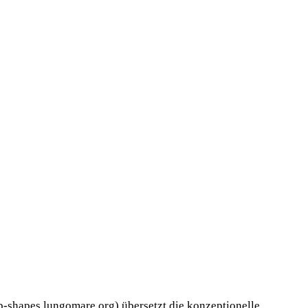
-shapes.lungomare.org) übersetzt die konzeptionelle