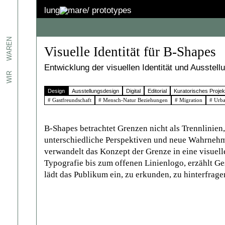
lung
mare/
prototypes
 und
e. In
WAREN
Visuelle Identität für B-Shapes
:innen
 wir
Entwicklung der visuellen Identität und Ausstel
nd,
WIR
zu
Design
Ausstellungsdesign
Digital
Editorial
Kuratorisches Projek
# Gastfreundschaft
# Mensch-Natur Beziehungen
# Migration
# Urba
ebenso
onen
nungs-
B‑Shapes betrachtet Grenzen nicht als Trennlinien
en
unterschiedliche Perspektiven und neue Wahrnehm
verwandelt das Konzept der Grenze in eine visuell
Typografie bis zum offenen Linienlogo, erzählt G
lädt das Publikum ein, zu erkunden, zu hinterfrag
rbane