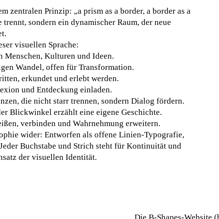
em zentralen Prinzip: „a prism as a border, a border as a
die trennt, sondern ein dynamischer Raum, der neue
t.
eser visuellen Sprache:
n Menschen, Kulturen und Ideen.
igen Wandel, offen für Transformation.
itten, erkundet und erlebt werden.
lexion und Entdeckung einladen.
nzen, die nicht starr trennen, sondern Dialog fördern.
er Blickwinkel erzählt eine eigene Geschichte.
eißen, verbinden und Wahrnehmung erweitern.
ophie wider: Entworfen als offene Linien-Typografie,
 Jeder Buchstabe und Strich steht für Kontinuität und
atz der visuellen Identität.
Die B‑Shapes-Website (b