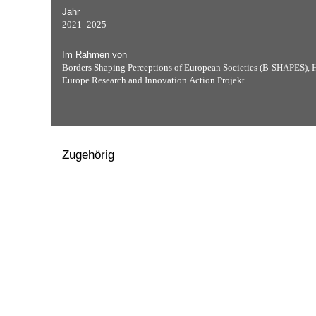
Jahr
2021–2025
Im Rahmen von
Borders Shaping Perceptions of European Societies (B-SHAPES), 
Europe Research and Innovation Action Projekt
Zugehörig