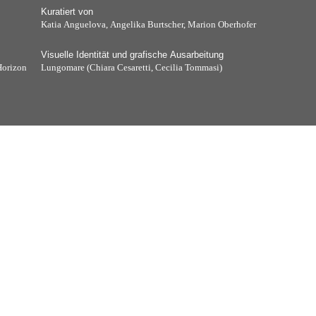
Kuratiert von
Katia Anguelova, Angelika Burtscher, Marion Oberhofer
Visuelle Identität und grafische Ausarbeitung
Horizon
Lungomare (Chiara Cesaretti, Cecilia Tommasi)