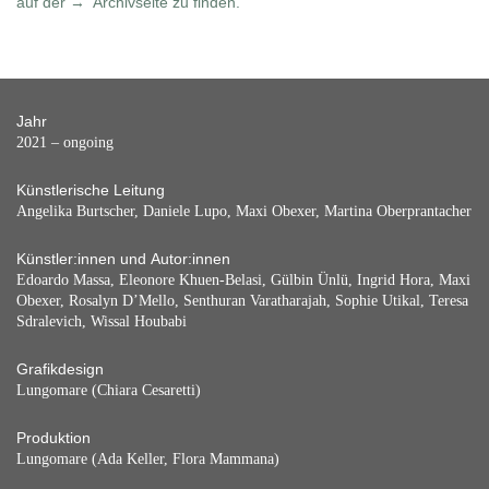
auf der
Archivseite
zu finden.
Jahr
2021 – ongoing
Künstlerische Leitung
Angelika Burtscher, Daniele Lupo, Maxi Obexer, Martina Oberprantacher
Künstler:innen und Autor:innen
Edoardo Massa, Eleonore Khuen-Belasi, Gülbin Ünlü, Ingrid Hora, Maxi
Obexer, Rosalyn D’Mello, Senthuran Varatharajah, Sophie Utikal, Teresa
Sdralevich, Wissal Houbabi
Grafikdesign
Lungomare (Chiara Cesaretti)
Produktion
Lungomare (Ada Keller, Flora Mammana)