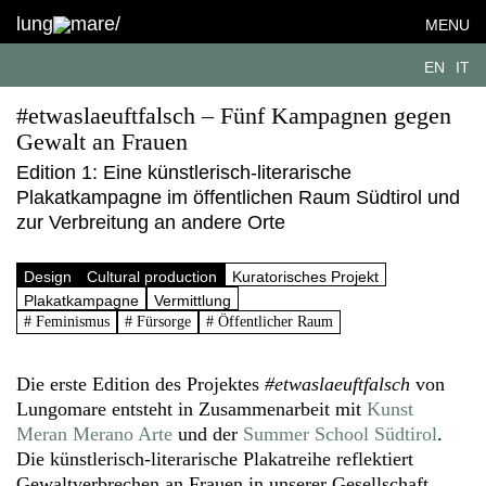
lung
mare/
MENU
EN
IT
#etwaslaeuftfalsch – Fünf Kampagnen gegen
Gewalt an Frauen
Edition 1: Eine künstlerisch-literarische
Plakatkampagne im öffentlichen Raum Südtirol und
zur Verbreitung an andere Orte
Design
Cultural production
Kuratorisches Projekt
Plakatkampagne
Vermittlung
# Feminismus
# Fürsorge
# Öffentlicher Raum
Die erste Edition des Projektes
#etwaslaeuftfalsch
von
Lungomare entsteht in Zusammenarbeit mit
Kunst
Meran Merano Arte
und der
Summer School Südtirol
.
Die künstlerisch-literarische Plakatreihe reflektiert
Gewaltverbrechen an Frauen in unserer Gesellschaft.