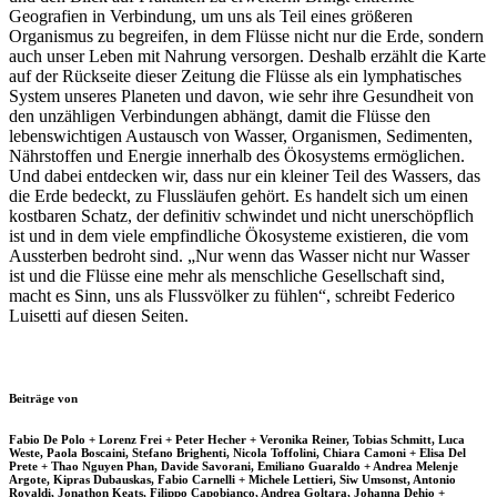
Geografien in Verbindung, um uns als Teil eines größeren
Organismus zu begreifen, in dem Flüsse nicht nur die Erde, sondern
auch unser Leben mit Nahrung versorgen. Deshalb erzählt die Karte
auf der Rückseite dieser Zeitung die Flüsse als ein lymphatisches
System unseres Planeten und davon, wie sehr ihre Gesundheit von
den unzähligen Verbindungen abhängt, damit die Flüsse den
lebenswichtigen Austausch von Wasser, Organismen, Sedimenten,
Nährstoffen und Energie innerhalb des Ökosystems ermöglichen.
Und dabei entdecken wir, dass nur ein kleiner Teil des Wassers, das
die Erde bedeckt, zu Flussläufen gehört. Es handelt sich um einen
kostbaren Schatz, der definitiv schwindet und nicht unerschöpflich
ist und in dem viele empfindliche Ökosysteme existieren, die vom
Aussterben bedroht sind. „Nur wenn das Wasser nicht nur Wasser
ist und die Flüsse eine mehr als menschliche Gesellschaft sind,
macht es Sinn, uns als Flussvölker zu fühlen“, schreibt Federico
Luisetti auf diesen Seiten.
Beiträge von
Fabio De Polo + Lorenz Frei + Peter Hecher + Veronika Reiner, Tobias Schmitt, Luca
Weste, Paola Boscaini, Stefano Brighenti, Nicola Toffolini, Chiara Camoni + Elisa Del
Prete + Thao Nguyen Phan, Davide Savorani, Emiliano Guaraldo + Andrea Melenje
Argote, Kipras Dubauskas, Fabio Carnelli + Michele Lettieri, Siw Umsonst, Antonio
Rovaldi, Jonathon Keats, Filippo Capobianco, Andrea Goltara, Johanna Dehio +