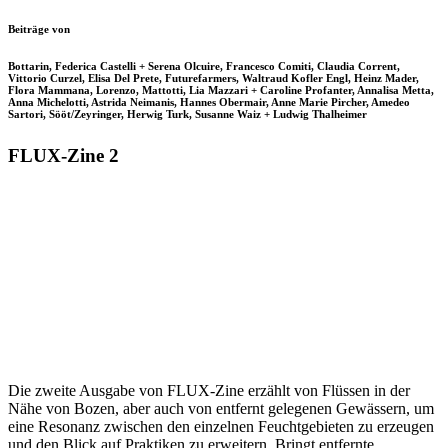
Beiträge von
Bottarin, Federica Castelli + Serena Olcuire, Francesco Comiti, Claudia Corrent,
Vittorio Curzel, Elisa Del Prete, Futurefarmers, Waltraud Kofler Engl, Heinz Mader,
Flora Mammana, Lorenzo, Mattotti, Lia Mazzari + Caroline Profanter, Annalisa Metta,
Anna Michelotti, Astrida Neimanis, Hannes Obermair, Anne Marie Pircher, Amedeo
Sartori, Sööt/Zeyringer, Herwig Turk, Susanne Waiz + Ludwig Thalheimer
FLUX-Zine 2
Die zweite Ausgabe von FLUX-Zine erzählt von Flüssen in der
Nähe von Bozen, aber auch von entfernt gelegenen Gewässern, um
eine Resonanz zwischen den einzelnen Feuchtgebieten zu erzeugen
und den Blick auf Praktiken zu erweitern. Bringt entfernte