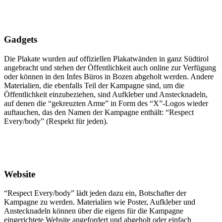
Gadgets
Die Plakate wurden auf offiziellen Plakatwänden in ganz Südtirol
angebracht und stehen der Öffentlichkeit auch online zur Verfügung
oder können in den Infes Büros in Bozen abgeholt werden. Andere
Materialien, die ebenfalls Teil der Kampagne sind, um die
Öffentlichkeit einzubeziehen, sind Aufkleber und Anstecknadeln,
auf denen die
“
gekreuzten Arme
”
in Form des
“
X
”
-Logos wieder
auftauchen, das den Namen der Kampagne enthält:
“
Respect
Every/body
”
(Respekt für jeden).
Website
“
Respect Every/body
”
lädt jeden dazu ein, Botschafter der
Kampagne zu werden. Materialien wie Poster, Aufkleber und
Anstecknadeln können über die eigens für die Kampagne
eingerichtete Website angefordert und abgeholt oder einfach