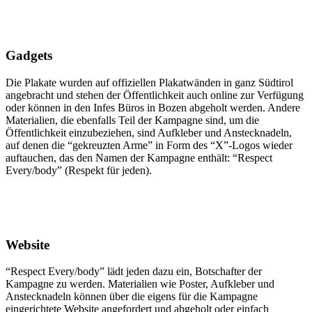
Gadgets
Die Plakate wurden auf offiziellen Plakatwänden in ganz Südtirol
angebracht und stehen der Öffentlichkeit auch online zur Verfügung
oder können in den Infes Büros in Bozen abgeholt werden. Andere
Materialien, die ebenfalls Teil der Kampagne sind, um die
Öffentlichkeit einzubeziehen, sind Aufkleber und Anstecknadeln,
auf denen die
“
gekreuzten Arme
”
in Form des
“
X
”
-Logos wieder
auftauchen, das den Namen der Kampagne enthält:
“
Respect
Every/body
”
(Respekt für jeden).
Website
“
Respect Every/body
”
lädt jeden dazu ein, Botschafter der
Kampagne zu werden. Materialien wie Poster, Aufkleber und
Anstecknadeln können über die eigens für die Kampagne
eingerichtete Website angefordert und abgeholt oder einfach