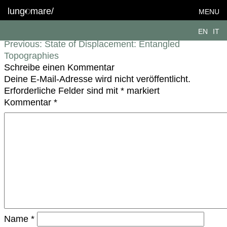
IMG_7133
lung
mare/
MENU
Beitragsnavigation
EN
IT
Previous:
State of Displacement: Entangled
Topographies
Schreibe einen Kommentar
Deine E-Mail-Adresse wird nicht veröffentlicht.
Erforderliche Felder sind mit
*
markiert
Kommentar
*
Name
*