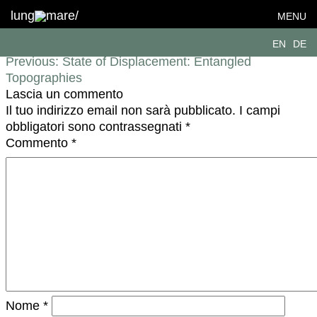
IMG_7133
lung
mare/
MENU
Navigazione articoli
EN
DE
Previous:
State of Displacement: Entangled
Topographies
Lascia un commento
Il tuo indirizzo email non sarà pubblicato.
I campi
obbligatori sono contrassegnati
*
Commento
*
Nome
*