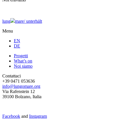
lung
mare/
unterhält
Menu
EN
DE
Progetti
What’s on
Noi siamo
Contattaci
+39 0471 053636
info@lungomare.org
Via Rafenstein 12
39100 Bolzano, Italia
Facebook
and
Instagram