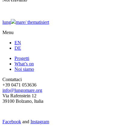
lung
mare/
thematisiert
Menu
EN
DE
Progetti
What’s on
Noi siamo
Contattaci
+39 0471 053636
info@lungomare.org
Via Rafenstein 12
39100 Bolzano, Italia
Facebook
and
Instagram