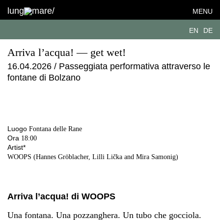
lung
mare/
MENU
EN
DE
Arriva l’acqua! — get wet!
16.04.2026 / Passeggiata performativa attraverso le
fontane di Bolzano
Luogo
Fontana delle Rane
Ora
18:00
Artist*
WOOPS (Hannes Gröblacher, Lilli Lička and Mira Samonig)
Arriva l’acqua! di WOOPS
Una fontana. Una pozzanghera. Un tubo che gocciola.