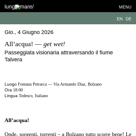
lung
mare/
MENU
EN
DE
Gio., 4 Giugno 2026
All’acqua! —
get wet!
Passeggiata visionaria attraversando il fiume
Talvera
Luogo
Fontana Petrarca — Via Armando Diaz, Bolzano
Ora
18:00
Lingua
Tedesco, Italiano
All’acqua!
Onde, sorgenti, torrenti – a Bolzano tutto scorre bene! Le