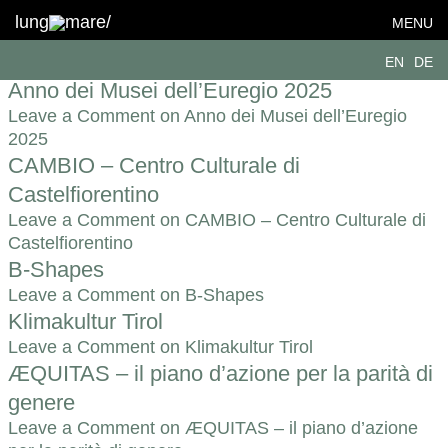
Format:
Digitale
lung
mare/
MENU
Identità visiva per B-Shapes
EN
DE
Leave a Comment
on Identità visiva per B-Shapes
Anno dei Musei dell’Euregio 2025
Leave a Comment
on Anno dei Musei dell’Euregio
2025
CAMBIO – Centro Culturale di
Castelfiorentino
Leave a Comment
on CAMBIO – Centro Culturale di
Castelfiorentino
B-Shapes
Leave a Comment
on B-Shapes
Klimakultur Tirol
Leave a Comment
on Klimakultur Tirol
ÆQUITAS – il piano d’azione per la parità di
genere
Leave a Comment
on ÆQUITAS – il piano d’azione