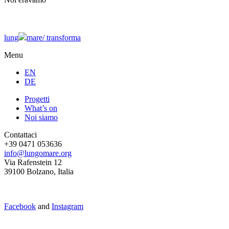
lung
mare/
transforma
Menu
EN
DE
Progetti
What’s on
Noi siamo
Contattaci
+39 0471 053636
info@lungomare.org
Via Rafenstein 12
39100 Bolzano, Italia
Facebook
and
Instagram