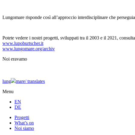
Lungomare risponde così all’approccio interdisciplinare che persegui
Potete vedere i nostri progetti, sviluppati tra il 2003 e il 2021, consulta
www.lupoburtscher.it
www.lungomare.org/archiv
Noi
eravamo
lung
mare/
translates
Menu
EN
DE
Progetti
What’s on
Noi siamo