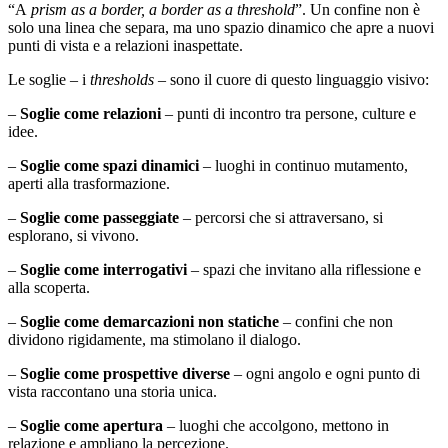
“A
prism as a border, a border as a threshold
”. Un confine non è
solo una linea che separa, ma uno spazio dinamico che apre a nuovi
punti di vista e a relazioni inaspettate.
Le soglie – i
thresholds
– sono il cuore di questo linguaggio visivo:
–
Soglie come relazioni
– punti di incontro tra persone, culture e
idee.
–
Soglie come spazi dinamici
– luoghi in continuo mutamento,
aperti alla trasformazione.
–
Soglie come passeggiate
– percorsi che si attraversano, si
esplorano, si vivono.
–
Soglie come interrogativi
– spazi che invitano alla riflessione e
alla scoperta.
–
Soglie come demarcazioni non statiche
– confini che non
dividono rigidamente, ma stimolano il dialogo.
–
Soglie come prospettive diverse
– ogni angolo e ogni punto di
vista raccontano una storia unica.
–
Soglie come apertura
– luoghi che accolgono, mettono in
relazione e ampliano la percezione.