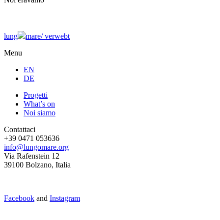
lung
mare/
verwebt
Menu
EN
DE
Progetti
What’s on
Noi siamo
Contattaci
+39 0471 053636
info@lungomare.org
Via Rafenstein 12
39100 Bolzano, Italia
Facebook
and
Instagram