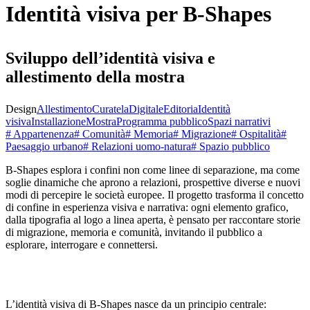
Identità visiva per B-Shapes
Sviluppo dell’identità visiva e
allestimento della mostra
Design
Allestimento
Curatela
Digitale
Editoria
Identità
visiva
Installazione
Mostra
Programma pubblico
Spazi narrativi
# Appartenenza
# Comunità
# Memoria
# Migrazione
# Ospitalità
#
Paesaggio urbano
# Relazioni uomo-natura
# Spazio pubblico
B‑Shapes esplora i confini non come linee di separazione, ma come
soglie dinamiche che aprono a relazioni, prospettive diverse e nuovi
modi di percepire le società europee. Il progetto trasforma il concetto
di confine in esperienza visiva e narrativa: ogni elemento grafico,
dalla tipografia al logo a linea aperta, è pensato per raccontare storie
di migrazione, memoria e comunità, invitando il pubblico a
esplorare, interrogare e connettersi.
L’identità visiva di B‑Shapes nasce da un principio centrale: