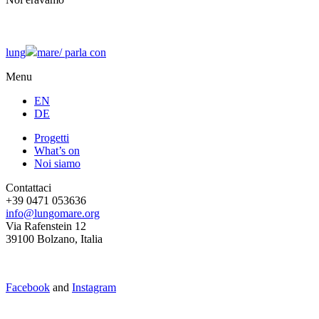
lung
mare/
parla con
Menu
EN
DE
Progetti
What’s on
Noi siamo
Contattaci
+39 0471 053636
info@lungomare.org
Via Rafenstein 12
39100 Bolzano, Italia
Facebook
and
Instagram