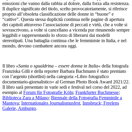
emozioni che vanno dalla rabbia al dolore, dalla forza alla resistenza.
Il duplice significato del titolo, scelto provocatoriamente, si riferisce
proprio all’obsoleta classificazione delle donne in “buone” e
“cattive”. Questa stessa duplicità continua nelle pagine di apertura
dei capitoli attraverso l’associazione di peccati e virtù, che a volte si
sovrascrivono, a volte si cancellano a vicenda pur rimanendo sempre
leggibili e rappresentando lo sforzo di liberarsi dai modelli
stereotipati. Una battaglia continua che le femministe in Italia, e nel
mondo, devono combattere ancora oggi.
Il libro
»Santa o sgualdrina – essere donna in Italia«
della fotografa
Franziska Gilli e della reporter Barbara Bachmann è stato premiato
con l’argento (shortlist) nella categoria »Libro fotografico
documentario-giornalistico« al German Photo Book Award 2021/22.
Il libro sarà presentato in varie sedi e festival nel corso del 2022, ad
esempio al
Forum für Fotografie Köln
;
Frankfurter Buchmesse
;
Biblioteca Zara a Milano
;
Biennale della Fotografia Femminile a
Mantova
;
Internationales Journalismusfest
,
Innsbruck; Freelens
Galerie, Amburgo
.