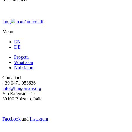
lung
mare/
unterhält
Menu
EN
DE
Progetti
What’s on
Noi siamo
Contattaci
+39 0471 053636
info@lungomare.org
Via Rafenstein 12
39100 Bolzano, Italia
Facebook
and
Instagram