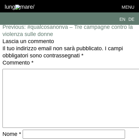
LM-coop_ELF_02
lung
mare/
MENU
Navigazione articoli
EN
DE
Previous:
#qualcosanonva – Tre campagne contro la
violenza sulle donne
Lascia un commento
Il tuo indirizzo email non sarà pubblicato.
I campi
obbligatori sono contrassegnati
*
Commento
*
Nome
*