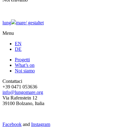
lung
mare/
gestaltet
Menu
EN
DE
Progetti
What’s on
Noi siamo
Contattaci
+39 0471 053636
info@lungomare.org
Via Rafenstein 12
39100 Bolzano, Italia
Facebook
and
Instagram