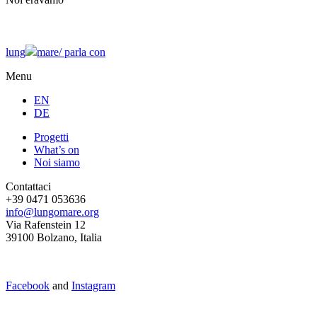
lung
mare/
parla con
Menu
EN
DE
Progetti
What’s on
Noi siamo
Contattaci
+39 0471 053636
info@lungomare.org
Via Rafenstein 12
39100 Bolzano, Italia
Facebook
and
Instagram