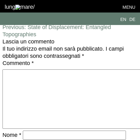
IMG_7143
lung
mare/
MENU
Navigazione articoli
EN
DE
Previous:
State of Displacement: Entangled
Topographies
Lascia un commento
Il tuo indirizzo email non sarà pubblicato.
I campi
obbligatori sono contrassegnati
*
Commento
*
Nome
*