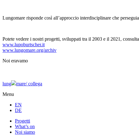
Lungomare risponde così all’approccio interdisciplinare che persegui
Potete vedere i nostri progetti, sviluppati tra il 2003 e il 2021, consulta
www.lupoburtscher.it
www.lungomare.org/archiv
Noi
eravamo
lung
mare/
collega
Menu
EN
DE
Progetti
What’s on
Noi siamo