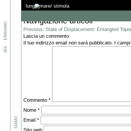
IMG_7159
lung
mare/
stimola
Navigazione articoli
etti
ERAVAMO
, ed
Previous:
State of Displacement: Entangled Topo
Lascia un commento
i.
Il tuo indirizzo email non sarà pubblicato.
I campi
NOI
one
pazi,
iamo e
sto
-
spazi:
Commento
*
Nome
*
SIAMO
Email
*
Sito web