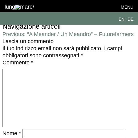
F_1620x1120_FutureFramers_AMeander-
lung
mare/
MENU
DE
EN
DE
Navigazione articoli
Previous:
“A Meander / Un Meandro” – Futurefarmers
Lascia un commento
Il tuo indirizzo email non sarà pubblicato.
I campi
obbligatori sono contrassegnati
*
Commento
*
Nome
*