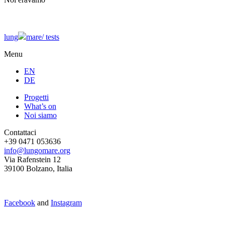
lung
mare/
tests
Menu
EN
DE
Progetti
What’s on
Noi siamo
Contattaci
+39 0471 053636
info@lungomare.org
Via Rafenstein 12
39100 Bolzano, Italia
Facebook
and
Instagram