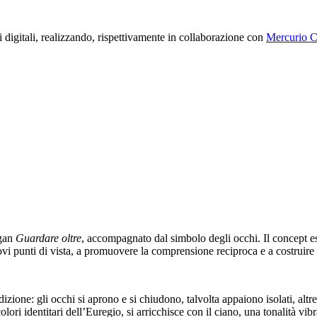
ti digitali, realizzando, rispettivamente in collaborazione con
Mercurio 
ogan
Guardare oltre
, accompagnato dal simbolo degli occhi. Il concept es
uovi punti di vista, a promuovere la comprensione reciproca e a costruire 
edizione: gli occhi si aprono e si chiudono, talvolta appaiono isolati, alt
colori identitari dell’Euregio, si arricchisce con il ciano, una tonalità vib