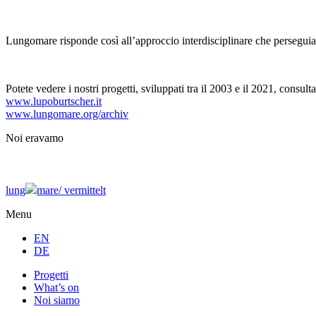
Lungomare risponde così all’approccio interdisciplinare che persegui
Potete vedere i nostri progetti, sviluppati tra il 2003 e il 2021, consulta
www.lupoburtscher.it
www.lungomare.org/archiv
Noi
eravamo
lung
mare/
vermittelt
Menu
EN
DE
Progetti
What’s on
Noi siamo