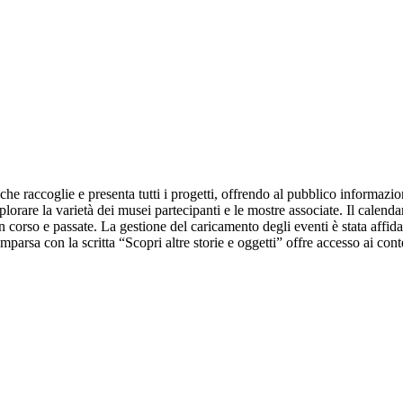
raccoglie e presenta tutti i progetti, offrendo al pubblico informazioni su
orare la varietà dei musei partecipanti e le mostre associate. Il calenda
n corso e passate. La gestione del caricamento degli eventi è stata affid
mparsa con la scritta “Scopri altre storie e oggetti” offre accesso ai con