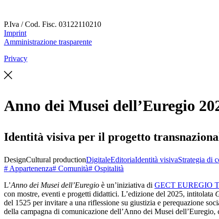
P.Iva / Cod. Fisc.
03122110210
Imprint
Amministrazione trasparente
Privacy
Anno dei Musei dell’Euregio 20
Identità visiva per il progetto transnaziona
Design
Cultural production
Digitale
Editoria
Identità visiva
Strategia di
# Appartenenza
# Comunità
# Ospitalità
L’
Anno dei Musei dell’Euregio
è un’iniziativa di
GECT EUREGIO Tirol
con mostre, eventi e progetti didattici. L’edizione del 2025, intitolata
G
del 1525 per invitare a una riflessione su giustizia e perequazione so
della campagna di comunicazione dell’Anno dei Musei dell’Euregio, curan