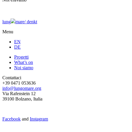
lung
mare/
denkt
Menu
EN
DE
Progetti
What’s on
Noi siamo
Contattaci
+39 0471 053636
info@lungomare.org
Via Rafenstein 12
39100 Bolzano, Italia
Facebook
and
Instagram