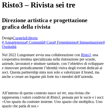
Risto3 – Rivista sei tre
Direzione artistica e progettazione
grafica della rivista
Design
Curatela
Editoria
# Appartenenza
# Comunità
# Cura
# Femminismo
# Immaginazione
#
Ospitalità
Nel 2022 Lungomare avvia una collaborazione con
Risto3
, una
cooperativa trentina specializzata nella ristorazione per scuole,
aziende, lavoratori e strutture sanitarie, con l’obiettivo di sviluppare
e rinnovare periodicamente l’identità visiva degli eventi dedicati ai
soci. Questa partnership mira non solo a valorizzare il brand, ma
anche a creare un legame più forte tra i membri dell’azienda.
All’interno di questo contesto nasce
sei tre
, una rivista che
rappresenta i valori condivisi di
Risto3
, pensata per le socie e i soci:
«Uno spazio da costruire insieme. Uno spazio che moltiplica. Uno
spazio che parla di noi.»