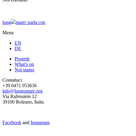
lung
mare/
parla con
Menu
EN
DE
Progetti
What’s on
Noi siamo
Contattaci
+39 0471 053636
info@lungomare.org
Via Rafenstein 12
39100 Bolzano, Italia
Facebook
and
Instagram